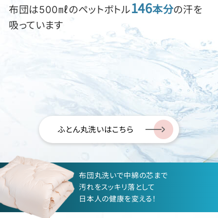
146
本分
布団は500㎖のペットボトル
の汗を
吸っています
ふとん丸洗いはこちら
布団丸洗いで中綿の芯まで
汚れをスッキリ落として
日本人の健康を変える！