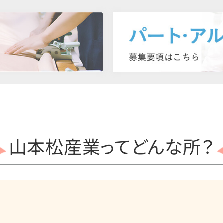
山本松産業って
どんな所？