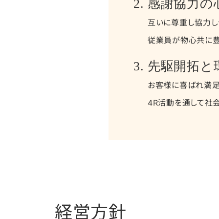
感謝協力の
互いに尊重し協力し
従業員が物心共に豊
先駆開拓と
お客様に喜ばれ満足
4R活動を通して社
経営方針