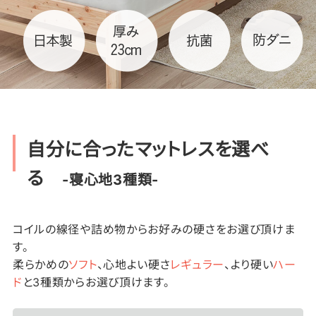
自分に合ったマットレスを選べ
る
-寝心地3種類-
コイルの線径や詰め物からお好みの硬さをお選び頂けま
す。
柔らかめの
ソフト
、心地よい硬さ
レギュラー
、より硬い
ハー
ド
と3種類からお選び頂けます。