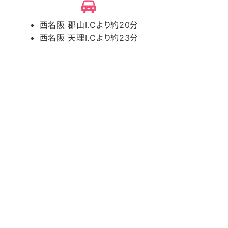
西名阪 郡山I.Cより約20分
西名阪 天理I.Cより約23分